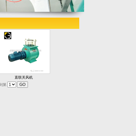
直联关风机
转到第