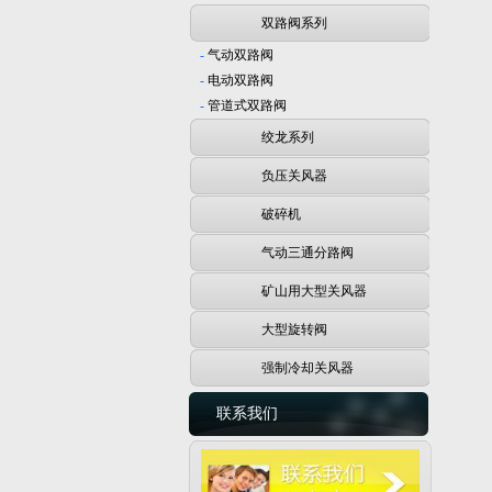
双路阀系列
-
气动双路阀
-
电动双路阀
-
管道式双路阀
绞龙系列
负压关风器
破碎机
气动三通分路阀
矿山用大型关风器
大型旋转阀
强制冷却关风器
联系我们