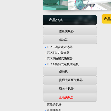
产品
产品分类
微量关风器
磁选器
-
TCXC溜管式磁选器
-
TCXP磁力分选器
-
TCXD抽屉式磁选器
-
TCXX旋转式电机磁选机
强清机
贯通式正压关风器
切向关风器
直联关风器
-
直联关风器
-
直联关风机